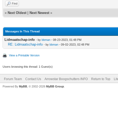
Find
«
Next Oldest
|
Next Newest
»
Messages In This Thread
Lidmaatschap-info
- by
bbman
- 08-23-2023, 01:48 PM
RE: Lidmaatschap-info
- by
bbman
- 09-02-2023, 02:48 PM
View a Printable Version
Users browsing this thread: 1 Guest(s)
Forum Team
Contact Us
Arrowstar Boogschutters INFO
Return to Top
Li
Powered By
MyBB
, © 2002-2026
MyBB Group
.