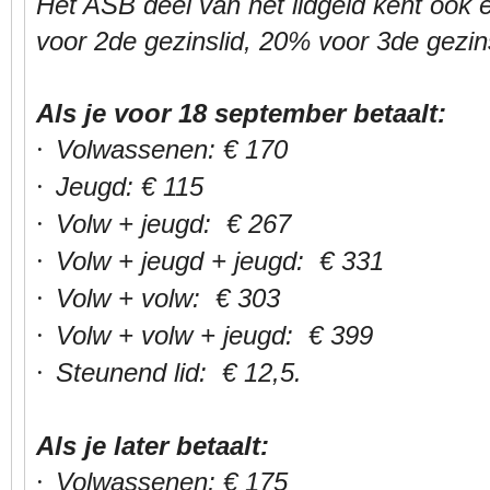
Het ASB deel van het lidgeld kent ook 
voor 2de gezinslid, 20% voor 3de gezinsli
Als je voor 18 september betaalt:
Volwassenen: € 170
·
Jeugd: € 115
·
Volw + jeugd: € 267
·
Volw + jeugd + jeugd: € 331
·
Volw + volw: € 303
·
Volw + volw + jeugd: € 399
·
Steunend lid: € 12,5.
·
Als je later betaalt:
Volwassenen: € 175
·