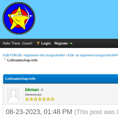
Hello There, Guest!
Login
Register
ASB-FORUM
›
Algemene info boogschieten
›
ASB- en algemene boogschiet-INF
Lidmaatschap-info
ge
Lidmaatschap-info
bbman
Administrator
08-23-2023, 01:48 PM
(This post was 