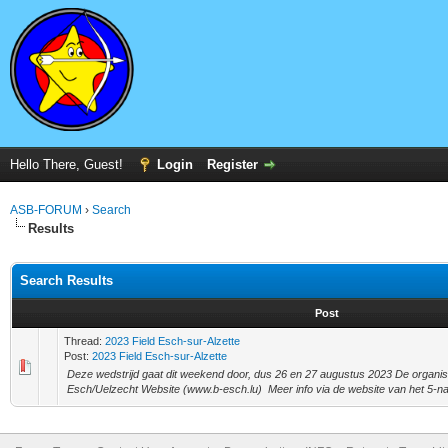
Hello There, Guest!
Login
Register
ASB-FORUM
›
Search
Results
Search Results
Post
Thread:
2023 Field Esch-sur-Alzette
Post:
2023 Field Esch-sur-Alzette
Deze wedstrijd gaat dit weekend door, dus 26 en 27 augustus 2023 De organi
Esch/Uelzecht Website (www.b-esch.lu) Meer info via de website van het 5-nati