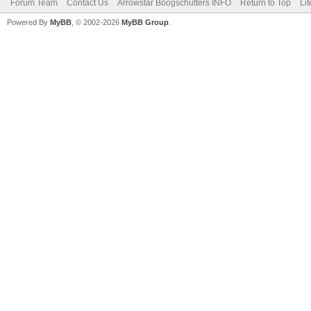
Forum Team
Contact Us
Arrowstar Boogschutters INFO
Return to Top
Li
Powered By
MyBB
, © 2002-2026
MyBB Group
.